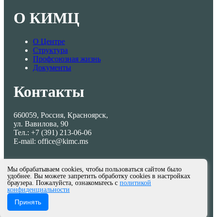
О КИМЦ
О Центре
Структура
Профсоюзная жизнь
Документы
Контакты
660059, Россия, Красноярск,
ул. Вавилова, 90
Тел.: +7 (391) 213-06-06
E-mail: office@kimc.ms
Мы обрабатываем cookies, чтобы пользоваться сайтом было
удобнее. Вы можете запретить обработку cookies в настройках
браузера. Пожалуйста, ознакомьтесь с
политикой
конфиденциальности
© МКУ КИМЦ 2013-2026
Принять