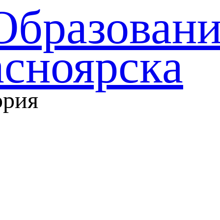
Образован
асноярска
ория