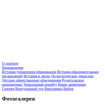
О проекте
Направления
История управления образования
История образовательных
организаций
История в лицах
Педагогические династии
Детские общественные объединения
Родительские
инициативы
Уникальный атрибут
Наши защитники
Галерея
Виртуальный тур
Викторина
Войти
Фотогалерея