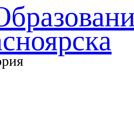
Образован
асноярска
ория