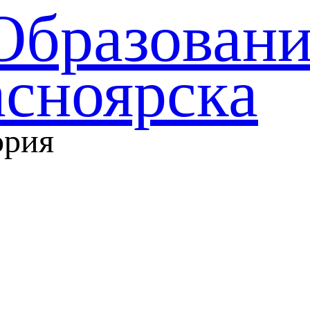
Образован
асноярска
ория