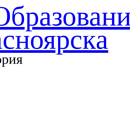
Образован
асноярска
ория