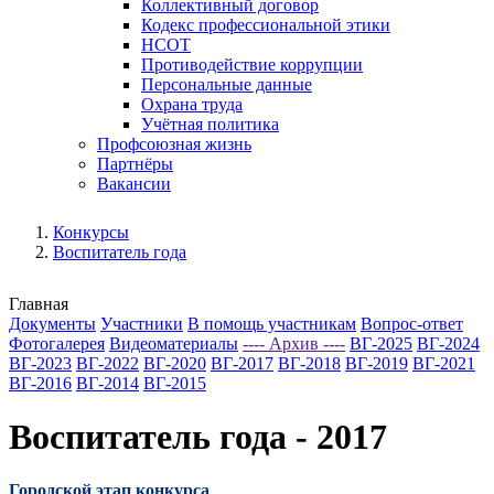
Коллективный договор
Кодекс профессиональной этики
НСОТ
Противодействие коррупции
Персональные данные
Охрана труда
Учётная политика
Профсоюзная жизнь
Партнёры
Вакансии
Конкурсы
Воспитатель года
Главная
Документы
Участники
В помощь участникам
Вопрос-ответ
Фотогалерея
Видеоматериалы
---- Архив ----
ВГ-2025
ВГ-2024
ВГ-2023
ВГ-2022
ВГ-2020
ВГ-2017
ВГ-2018
ВГ-2019
ВГ-2021
ВГ-2016
ВГ-2014
ВГ-2015
Воспитатель года - 2017
Городской этап конкурса