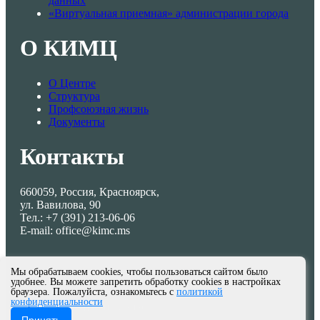
данных
«Виртуальная приемная» администрации города
О КИМЦ
О Центре
Структура
Профсоюзная жизнь
Документы
Контакты
660059, Россия, Красноярск,
ул. Вавилова, 90
Тел.: +7 (391) 213-06-06
E-mail: office@kimc.ms
Мы обрабатываем cookies, чтобы пользоваться сайтом было
удобнее. Вы можете запретить обработку cookies в настройках
браузера. Пожалуйста, ознакомьтесь с
политикой
конфиденциальности
© МКУ КИМЦ 2013-2026