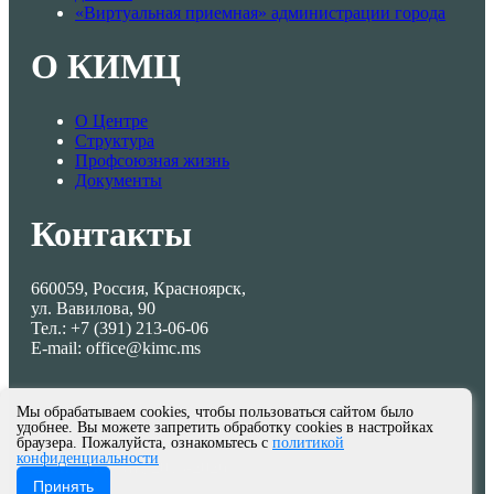
«Виртуальная приемная» администрации города
О КИМЦ
О Центре
Структура
Профсоюзная жизнь
Документы
Контакты
660059, Россия, Красноярск,
ул. Вавилова, 90
Тел.: +7 (391) 213-06-06
E-mail: office@kimc.ms
Мы обрабатываем cookies, чтобы пользоваться сайтом было
удобнее. Вы можете запретить обработку cookies в настройках
браузера. Пожалуйста, ознакомьтесь с
политикой
конфиденциальности
© МКУ КИМЦ 2013-2026
Принять