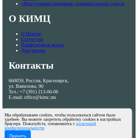
«Виртуальная приемная» администрации города
О КИМЦ
О Центре
Структура
Профсоюзная жизнь
Документы
Контакты
660059, Россия, Красноярск,
ул. Вавилова, 90
Тел.: +7 (391) 213-06-06
E-mail: office@kimc.ms
Мы обрабатываем cookies, чтобы пользоваться сайтом было
удобнее. Вы можете запретить обработку cookies в настройках
браузера. Пожалуйста, ознакомьтесь с
политикой
конфиденциальности
© МКУ КИМЦ 2013-2026
Принять