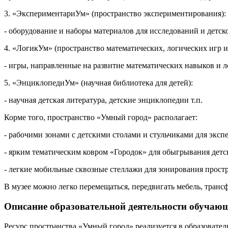
3. «ЭкспериментариУм» (пространство экспериментирования):
- оборудование и наборы материалов для исследований и детс
4. «ЛогикУм» (пространство математических, логических игр и
- игры, направленные на развитие математических навыков и л
5. «ЭнциклопедиУм» (научная библиотека для детей):
- научная детская литература, детские энциклопедии т.п.
Корме того, пространство «Умный город» располагает:
- рабочими зонами с детскими столами и стульчиками для эксп
- ярким тематическим ковром «Городок» для обыгрывания детс
- легкие мобильные сквозные стеллажи для зонирования простр
В музее можно легко перемещаться, передвигать мебель, транс
Описание образовательной деятельности обучающ
Ресурс пространства «Умный город» реализуется в образователь