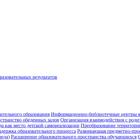
овательных результатов
ительного образования
Информационно-библиотечные центры ка
странство обеденных залов
Организация взаимодействия с роди
а как место детской самореализации
Преобразование территории
ддержка образовательного процесса
Развивающая предметно-прос
реда)
Расширение образовательного пространства обучающихся