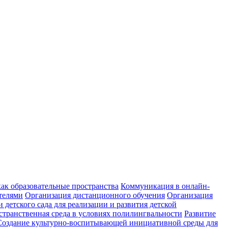
к образовательные пространства
Коммуникация в онлайн-
телями
Организация дистанционного обучения
Организация
 детского сада для реализации и развития детской
транственная среда в условиях полилингвальности
Развитие
Создание культурно-воспитывающей инициативной среды для