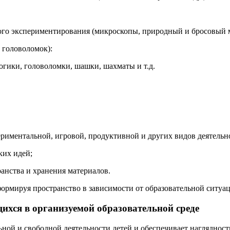
кого экспериментирования (микроскопы, природный и бросовый м
 головоломок):
огики, головоломки, шашки, шахматы и т.д.
ериментальной, игровой, продуктивной и других видов деятельн
ких идей;
анства и хранения материалов.
формируя пространство в зависимости от образовательной ситуац
ихся в организуемой образовательной среде
ной и свободной деятельности детей и обеспечивает наглядность