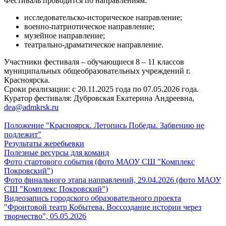
Фестиваль проводится по направлениям:
исследовательско-историческое направление;
военно-патриотическое направление;
музейное направление;
театрально-драматическое направление.
Участники фестиваля – обучающиеся 8 – 11 классов
муниципальных общеобразовательных учреждений г.
Красноярска.
Сроки реализации: с 20.11.2025 года по 07.05.2026 года.
Куратор фестиваля: Дубровская Екатерина Андреевна,
dea@admkrsk.ru
Положение "Красноярск. Летопись Победы. Забвению не
подлежит"
Результаты жеребьевки
Полезные ресурсы для команд
Фото стартового события (фото МАОУ СШ "Комплекс
Покровский")
Фото финального этапа направлений, 29.04.2026 (фото МАОУ
СШ "Комплекс Покровский")
Видеоз
апись городского
образовательного
проекта
"Фронтовой театр Кобытева. Воссоздание истории через
творчество", 05.05.2026