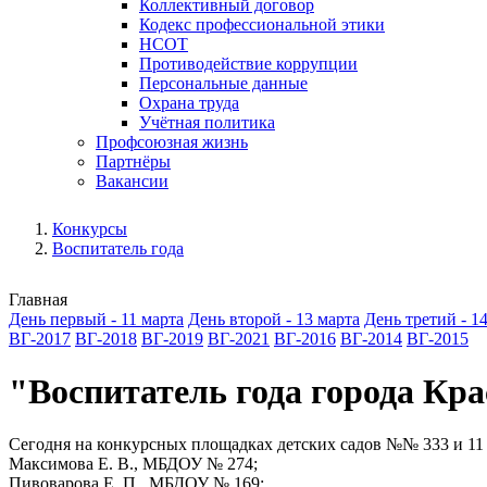
Коллективный договор
Кодекс профессиональной этики
НСОТ
Противодействие коррупции
Персональные данные
Охрана труда
Учётная политика
Профсоюзная жизнь
Партнёры
Вакансии
Конкурсы
Воспитатель года
Главная
День первый - 11 марта
День второй - 13 марта
День третий - 1
ВГ-2017
ВГ-2018
ВГ-2019
ВГ-2021
ВГ-2016
ВГ-2014
ВГ-2015
"Воспитатель года города Кра
Сегодня на конкурсных площадках детских садов №№ 333 и 11 
Максимова Е. В., МБДОУ № 274;
Пивоварова Е. П., МБДОУ № 169;