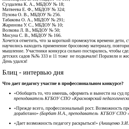
Суздалева К. А., МБДОУ № 18;
Матвеева Е. Ф., МБДОУ № 324;
Пухова О. В., МБДОУ № 256.
Табакова О. А., МБДОУ № 291;
Жаринова У. С., МБДОУ № 10;
Волкова Л. В., МБДОУ № 50;
Мисуна С. В., МБДОУ № 166.
Хочется отметить, что за короткий промежуток времени дети,
научились находить применение бросовому материалу, повтори
мышление. Участники конкурса сильно постарались, чтобы сд
детских садов №№ 333 и 11 тоже не подкачали! Поразили и жю
День удался!
Блиц - интервью дня
Что дает педагогу участие в профессиональном конкурсе?
«Обобщить то, что имеешь, оформить и вынести на суд пр
преподаватель КГБОУ СПО «Красноярский педагогически
«Прежде всего, профессиональный рост. Возможность пре
доработано»
(Борбат Н.А., преподаватель КГБОУ СПО «
«Дает возможность педагогу раскрыться!»
(Анищенко З.И