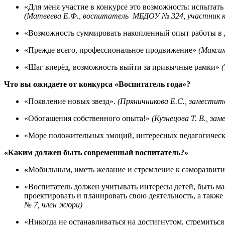
«Для меня участие в конкурсе это возможность: испытать 
(Матвеева Е.Ф., воспитатель МБДОУ № 324, участник к
«Возможность суммировать накопленный опыт работы в д
«Прежде всего, профессиональное продвижение»
(Макси
«Шаг вперёд, возможность выйти за привычные рамки»
Что вы ожидаете от конкурса «Воспитатель года»?
«Появление новых звезд».
(Пряничникова Е.С., замести
«Обогащения собственного опыта!»
(Кузнецова Т. В., з
«Море положительных эмоций, интересных педагогичес
«Каким должен быть современный воспитатель?»
«
Мобильным, иметь желание и стремление к саморазвити
«Воспитатель должен учитывать интересы детей, быть ма
проектировать и планировать свою деятельность, а та
№ 7, член жюри)
«Никогда не останавливаться на достигнутом, стремитьс