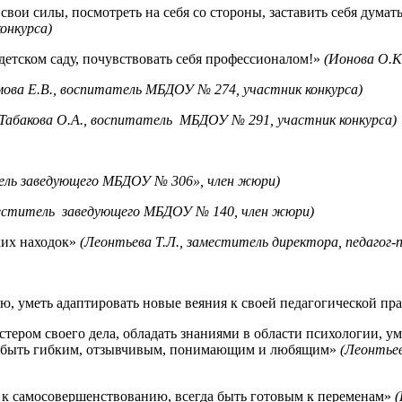
свои силы, посмотреть на себя со стороны, заставить себя думать
онкурса)
етском саду, почувствовать себя профессионалом!»
(Ионова О.К
мова Е.В., воспитатель МБДОУ № 274, участник конкурса)
(Табакова О.А., воспитатель МБДОУ № 291, участник конкурса)
тель заведующего МБДОУ № 306», член жюри)
аместитель заведующего МБДОУ № 140, член жюри)
ких находок»
(Леонтьева Т.Л., заместитель директора, педагог
ю, уметь адаптировать новые веяния к своей педагогической пр
стером своего дела, обладать знаниями в области психологии, у
кже быть гибким, отзывчивым, понимающим и любящим»
(Леонтьев
я к самосовершенствованию, всегда быть готовым к переменам»
(