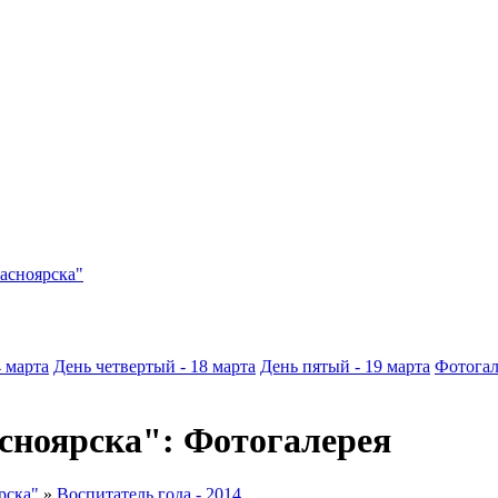
асноярска"
4 марта
День четвертый - 18 марта
День пятый - 19 марта
Фотогал
асноярска": Фотогалерея
рска"
»
Воспитатель года - 2014