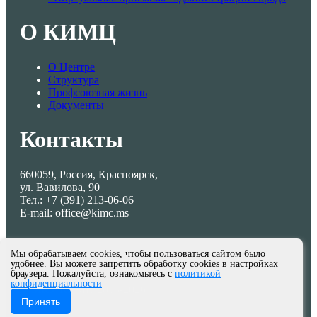
О КИМЦ
О Центре
Структура
Профсоюзная жизнь
Документы
Контакты
660059, Россия, Красноярск,
ул. Вавилова, 90
Тел.: +7 (391) 213-06-06
E-mail: office@kimc.ms
Мы обрабатываем cookies, чтобы пользоваться сайтом было
удобнее. Вы можете запретить обработку cookies в настройках
браузера. Пожалуйста, ознакомьтесь с
политикой
конфиденциальности
© МКУ КИМЦ 2013-2026
Принять