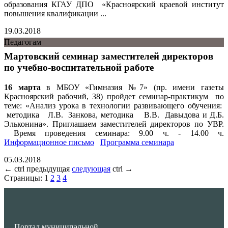
образования КГАУ ДПО «Красноярский краевой институт
повышения квалификации ...
19.03.2018
Педагогам
Мартовский семинар заместителей директоров
по учебно-воспитательной работе
16 марта
в МБОУ «Гимназия №7» (пр. имени газеты
Красноярский рабочий, 38) пройдет семинар-практикум по
теме: «Анализ урока в технологии развивающего обучения:
методика Л.В. Занкова, методика В.В. Давыдова и Д.Б.
Эльконина». Приглашаем заместителей директоров по УВР.
Время проведения семинара: 9.00 ч. - 14.00 ч.
Информационное письмо
Программа семинара
05.03.2018
←
ctrl
предыдущая
следующая
ctrl
→
Страницы:
1
2
3
4
Портал муниципальной