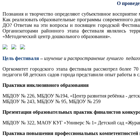
О проведе
Познания и творчество определяют субъективное восприятие м
Как реализовать образовательные программы современного до
ДО? Ответам на эти вопросы и посвящен городской Фестивал
Организаторами районного этапа фестиваля являлись те
«Методический центр дошкольного образования».
Цель фестиваля
–
изучение и распространение лучшего педаг
Оргкомитет городского этапа фестиваля рассмотрел более 7
педагоги 68 детских садов города представили опыт работы в
Практики инклюзивного образования
МБДОУ № 226, МБДОУ №194, «Центр развития ребёнка - дет
МБДОУ № 243, МБДОУ № 95, МБДОУ № 259
Презентация образовательных практик финалистов конкурса
МБДОУ № 322, МАОУ КУГ «Универс № 1» Детский сад «Жур
Практика повышения профессиональных компетентностей п