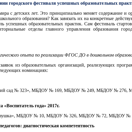
нии городского фестиваля успешных образовательных практи
ира с детских лет. Это принципиально меняет содержание и ор
школьного образования? Как завязать их на конкретные дейст
ь успешных образовательных практик. Сам фестиваль стартовал
рриториальные отделы главного управления образования г
огического опыта по реализации ФГОС ДО в дошкольном образо
0 заявок из образовательных организаций, реализующих програ
 следующих номинациях:
ский сад № 323», МБДОУ № 169, МБДОУ № 249, МБДОУ № 276,
 «Воспитатель года» 2017г.
авушка», МБДОУ № 10, МБДОУ № 326, МБДОУ № 72, МБДОУ № 
едагогов: диагностическая компетентность