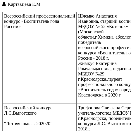
Картавцева Е.М.
Всероссийский профессиональный
Шлемко Анастасия
конкурс «Воспитатель года
Ивановна, старший воспи
России»
МБДОУ № 52 «Котенок»
(Московской
области,г.Химки), абсол
победитель
всероссийского професси
конкурса «Воспитатель го
России» 2018 г.⁠
Жимкус Екатерина
Ромуальдасовна, педагог-
МБДОУ №29,
г.Красноярска,лауреат
профессионального конку
«Воспитатель года» город
Красноярска в 2020 г
Всероссийский конкурс
Трифонова Светлана Серг
Л.С.Выготского
учитель-логопед МБДОУ
г.Красноярска, победител
“Летняя школа- 202020”
конкурса Л.С. Выготского
2018г.