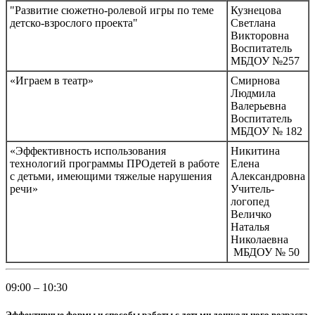
"Развитие сюжетно-ролевой игры по теме
Кузнецова
детско-взрослого проекта"
Светлана
Викторовна
Воспитатель
МБДОУ №257
«Играем в театр»
Смирнова
Людмила
Валерьевна
Воспитатель
МБДОУ № 182
«Эффективность использования
Никитина
технологий программы ПРОдетей в работе
Елена
с детьми, имеющими тяжелые нарушения
Александровна
речи»
Учитель-
логопед
Величко
Наталья
Николаевна
МБДОУ № 50
09:00 – 10:30
Эффективные формы и способы работы с детьми дошкольного возраста