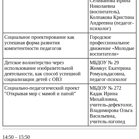
Селиванова Ирина
Николаевна
(воспитатель),
Колпакова Кристина
Андреевна (педагог-
психолог)
Социальное проектирование как
Городское
успешная форма развития
профессиональное
компетентности педагогов
движение «Молодые
воспитатели»
Детское волонтерство через
МБДОУ № 29
использование изобразительной
Жимкус Екатерина
деятельности, как способ успешной
Ромуальдасовна,
социализации детей с ОВЗ
педагог-психолог
Социально-педагогический проект
МБДОУ № 272
"Открывая мир с мамой и папой"
Кадак Ирина
Михайловна,
учитель-дефектолог,
Владимирова Ольга
Васильевна,
учитель-логопед
14:50 – 15:50