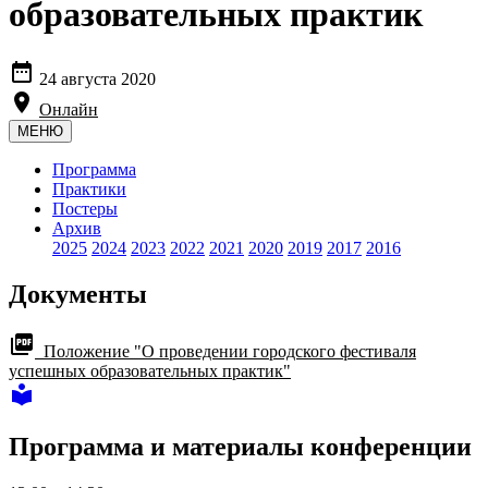
образовательных практик

24 августа 2020

Онлайн
МЕНЮ
Программа
Практики
Постеры
Архив
2025
2024
2023
2022
2021
2020
2019
2017
2016
Документы
picture_as_pdf
Положение "О проведении городского фестиваля
успешных образовательных практик"

Программа и материалы конференции