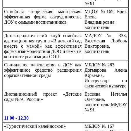
№ 91
Семейная творческая мастерская-
МДОУ №165, Брик
эффективная форма сотрудничества
Елена
ДОУ с семьями воспитанников
Владимировна,
воспитатель
Детско-родительский клуб семейная
МАДОУ № 333,
адаптационная группа «В детский сад
Вяземская Любовь
вместе с мамой» как эффективная
Викторовна,
форма взаимодействия ДОО и семьи в
воспитатель
контексте реализации ООП
Социальное партнерство в ДОУ как
МБДОУ № 263
эффективное средство расширения
Догмарова Алена
образовательной среды
Юрьевна,
Инструктор по
физической культуре
Дистанционный проект «Детские
Евсеева Наталья
сады № 91 России»
Олеговна,
воспитатель МБДОУ
№ 91
11.00 - 12.30
«Туристический калейдоскоп»
МБДОУ № 167