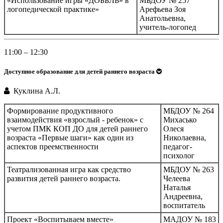
«Использование игры «ДОББЛЬ» в
МБДОУ № 257
логопедической практике»
Арефьева Зоя
Анатольевна,
учитель-логопед
11:00 – 12:30
Доступное образование для детей раннего возраста
Куклина А.Л.
Формирование продуктивного
МБДОУ № 264
взаимодействия «взрослый - ребенок» с
Михасько
учетом ПМК КОП ДО для детей раннего
Олеся
возраста «Первые шаги» как один из
Николаевна,
аспектов преемственности
педагог-
психолог
Театрализованная игра как средство
МБДОУ № 263
развития детей раннего возраста.
Челеева
Наталья
Андреевна,
воспитатель
Проект «Воспитываем вместе»
МАДОУ № 183