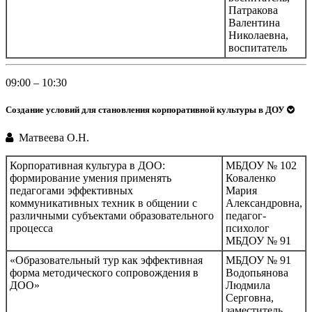
Патракова
Валентина
Николаевна,
воспитатель
09:00 – 10:30
Создание условий для становления корпоративной культуры в ДОУ
Матвеева О.Н.
Корпоративная культура в ДОО:
МБДОУ № 102
формирование умения применять
Коваленко
педагогами эффективных
Мария
коммуникативных техник в общении с
Александровна,
различными субъектами образовательного
педагог-
процесса
психолог
МБДОУ № 91
«Образовательный тур как эффективная
МБДОУ № 91
форма методического сопровождения в
Водопьянова
ДОО»
Людмила
Серговна,
заместитель