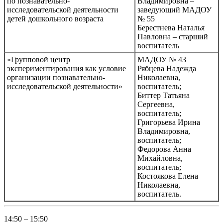
по познавательно-
Владимировна –
исследовательской деятельности
заведующий МАДОУ
детей дошкольного возраста
№ 55
Берестнева Наталья
Павловна – старший
воспитатель
«Групповой центр
МАДОУ № 43
экспериментирования как условие
Рябцева Надежда
организации познавательно-
Николаевна,
исследовательской деятельности»
воспитатель;
Биттер Татьяна
Сергеевна,
воспитатель;
Григорьева Ирина
Владимировна,
воспитатель;
Федорова Анна
Михайловна,
воспитатель;
Костоякова Елена
Николаевна,
воспитатель.
14:50 – 15:50