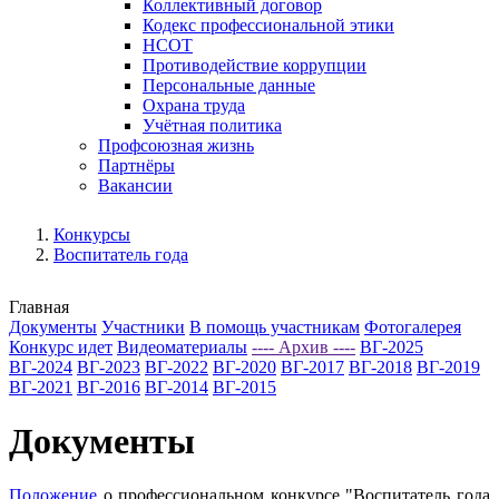
Коллективный договор
Кодекс профессиональной этики
НСОТ
Противодействие коррупции
Персональные данные
Охрана труда
Учётная политика
Профсоюзная жизнь
Партнёры
Вакансии
Конкурсы
Воспитатель года
Главная
Документы
Участники
В помощь участникам
Фотогалерея
Конкурс идет
Видеоматериалы
---- Архив ----
ВГ-2025
ВГ-2024
ВГ-2023
ВГ-2022
ВГ-2020
ВГ-2017
ВГ-2018
ВГ-2019
ВГ-2021
ВГ-2016
ВГ-2014
ВГ-2015
Документы
Положение
о профессиональном конкурсе "Воспитатель года