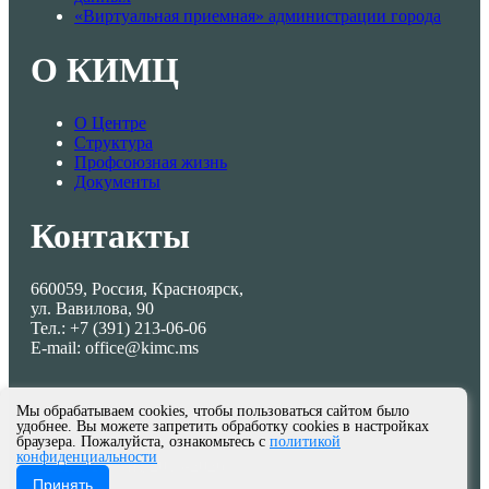
«Виртуальная приемная» администрации города
О КИМЦ
О Центре
Структура
Профсоюзная жизнь
Документы
Контакты
660059, Россия, Красноярск,
ул. Вавилова, 90
Тел.: +7 (391) 213-06-06
E-mail: office@kimc.ms
Мы обрабатываем cookies, чтобы пользоваться сайтом было
удобнее. Вы можете запретить обработку cookies в настройках
браузера. Пожалуйста, ознакомьтесь с
политикой
конфиденциальности
© МКУ КИМЦ 2013-2026
Принять